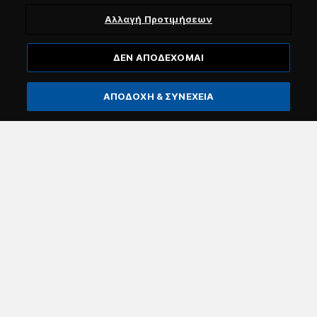
Αλλαγή Προτιμήσεων
ΔΕΝ ΑΠΟΔΕΧΟΜΑΙ
Εγγραφή
ΑΠΟΔΟΧΗ & ΣΥΝΕΧΕΙΑ
Επιβεβαιώνω ότι είμαι άνω των 18 ετών και θέλω να
λαμβάνω μέσω email γενικές πληροφορίες από την
Attica Group για τις υπηρεσίες και προσφορές των
εταιριών του Ομίλου της Attica (πχ. Blue Star Ferries,
Superfast Ferries, Hellenic Seaways, Anek Lines, Attica
Blue Hospitality). Μπορείτε να ανακαλέστε τη
συγκατάθεσή σας, είτε ακολουθώντας τον αντίστοιχο
σύνδεσμο που υπάρχει στις επικοινωνίες ή
υποβάλλοντας σχετικό αίτημα στο
Help
Center
.
Περισσότερες πληροφορίες σχετικά με την
επεξεργασία των Προσωπικών σας δεδομένων μπορείτε
να δείτε
εδώ
.