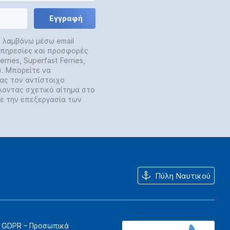
Εγγραφή
α λαμβάνω μέσω email
 υπηρεσίες και προσφορές
rries, Superfast Ferries,
y). Μπορείτε να
ας τον αντίστοιχο
λοντας σχετικό αίτημα στο
ε την επεξεργασία των
Πύλη Ναυτικού
GDPR – Προσωπικά