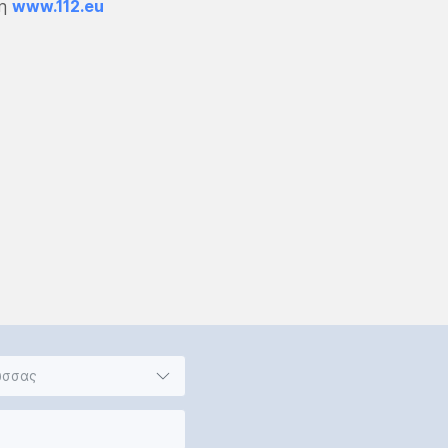
ση
www.112.eu
ώσσας