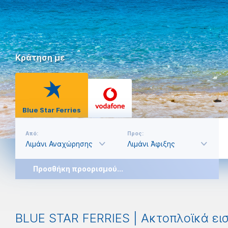
Κράτηση με
Blue Star Ferries
Από:
Προς:
Προσθήκη προορισμού...
BLUE STAR FERRIES | Ακτοπλοϊκά εισ