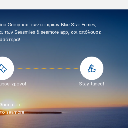
a Group και των εταιριών Blue Star Ferries,
 και των Seasmiles & seamore app, και απόλαυσε
σσότερα!
μησε χρόνο!
Stay tuned!
σβαση στο
Τα στοιχεί
το seamore
το κατοικ
κράτηση