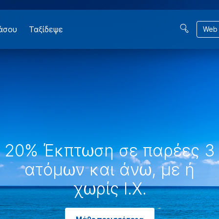
βάσου
Ταξίδεψε
Web 
20% Έκπτωση σε παρέες 3
ατόμων και άνω, με ή
χωρίς Ι.Χ.