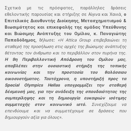
Σχετικά με τις πρόσφατες, παράλληλες δράσεις
εθελοντικής παρουσίας και στήριξης σε Αίγινα και Χανιά,
ο
Επιτελικός Διευθυντής Διοίκησης, Μετασχηματισμού &
Βιωσιμότητας και επικεφαλής της ομάδας Υπεύθυνης
και Βιώσιμης Ανάπτυξης του Ομίλου, κ. Παναγιώτης
Παπαδόδημας,
δήλωσε:
«Η Attica Group επιβεβαιώνει τη
σταθερή της προσήλωση στις αρχές της βιώσιμης ανάπτυξης
θέτοντας τον άνθρωπο και το περιβάλλον στον πυρήνα της.
Η 9η Περιβαλλοντική ΑπόΔραση του Ομίλου μας,
αποβλέπει στην ουσιαστική στήριξη της τοπικής
κοινωνίας και την προστασία του θαλάσσιου
οικοσυστήματος. Ταυτόχρονα, η υποστήριξή προς τα
Special Olympics Hellas υπογραμμίζει την σταθερή
δέσμευσή μας, για την ανάδειξη της σπουδαιότητας της
συμπερίληψης και τη δημιουργία ευκαιριών ισότιμης
συμμετοχής στον κοινωνικό ιστό.
Συνεχίζουμε να
επενδύουμε και να συμμετέχουμε σε δράσεις που
δημιουργούν αξία για όλους».