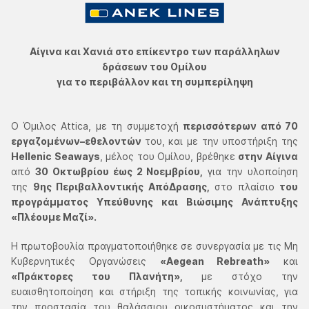
Αίγινα και Χανιά στο επίκεντρο των παράλληλων
δράσεων του Ομίλου
για το περιβάλλον και τη συμπερίληψη
Ο Όμιλος Attica, με τη συμμετοχή
περισσότερων από 70
εργαζομένων–εθελοντών
του, και με την υποστήριξη της
Hellenic Seaways
, μέλος του Ομίλου, βρέθηκε
στην Αίγινα
από
30 Οκτωβρίου έως 2 Νοεμβρίου,
για την υλοποίηση
της
9ης Περιβαλλοντικής ΑπόΔρασης,
στο πλαίσιο
του
προγράμματος Υπεύθυνης και Βιώσιμης Ανάπτυξης
«Πλέουμε Μαζί».
Η πρωτοβουλία πραγματοποιήθηκε σε συνεργασία με τις Μη
Κυβερνητικές Οργανώσεις
«Aegean Rebreath»
και
«Πράκτορες του Πλανήτη»,
με στόχο την
ευαισθητοποίηση και στήριξη της τοπικής κοινωνίας, για
την προστασία του θαλάσσιου οικοσυστήματος και την