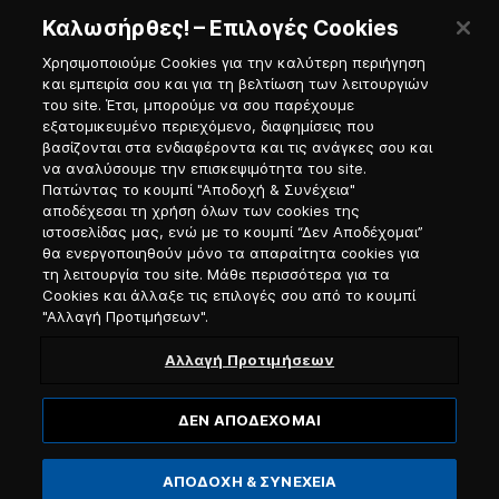
Καλωσήρθες! – Επιλογές Cookies
Χρησιμοποιούμε Cookies για την καλύτερη περιήγηση
και εμπειρία σου και για τη βελτίωση των λειτουργιών
του site. Έτσι, μπορούμε να σου παρέχουμε
εξατομικευμένο περιεχόμενο, διαφημίσεις που
Πύλη Ναυτικού
βασίζονται στα ενδιαφέροντα και τις ανάγκες σου και
να αναλύσουμε την επισκεψιμότητα του site.
Πατώντας το κουμπί "Αποδοχή & Συνέχεια"
αποδέχεσαι τη χρήση όλων των cookies της
ιστοσελίδας μας, ενώ με το κουμπί “Δεν Αποδέχομαι”
θα ενεργοποιηθούν μόνο τα απαραίτητα cookies για
τη λειτουργία του site. Μάθε περισσότερα για τα
Cookies και άλλαξε τις επιλογές σου από το κουμπί
"Αλλαγή Προτιμήσεων".
Αλλαγή Προτιμήσεων
ΔΕΝ ΑΠΟΔΕΧΟΜΑΙ
© 2026, Blue Star Ferries / Αριθμός Γ.Ε.ΜΗ. 121913501000
ΑΠΟΔΟΧΗ & ΣΥΝΕΧΕΙΑ
Website designed & developed by