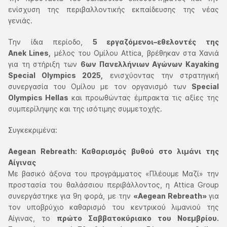
ενίσχυση της περιβαλλοντικής εκπαίδευσης της νέας
γενιάς.
Την ίδια περίοδο,
5 εργαζόμενοι–εθελοντές της
Anek Lines,
μέλος του Ομίλου Attica, βρέθηκαν στα Χανιά
για τη στήριξη των
6ων Πανελλήνιων Αγώνων Kayaking
Special Olympics 2025,
ενισχύοντας την στρατηγική
συνεργασία του Ομίλου με τον οργανισμό των
Special
Olympics Hellas
και προωθώντας έμπρακτα τις αξίες της
συμπερίληψης και της ισότιμης συμμετοχής.
Συγκεκριμένα:
Aegean Rebreath: Καθαρισμός βυθού στο λιμάνι της
Αίγινας
Με βασικό άξονα του προγράμματος «Πλέουμε Μαζί» την
προστασία του θαλάσσιου περιβάλλοντος, η Attica Group
συνεργάστηκε για 9η φορά, με την
«Aegean Rebreath»
για
τον υποβρύχιο καθαρισμό του κεντρικού λιμανιού της
Αίγινας, το
πρώτο Σαββατοκύριακο του Νοεμβρίου.