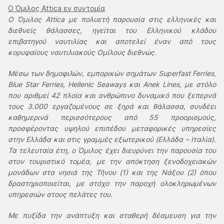
Ο Όμιλος Αttica εν συντομία
Ο Όμιλος Αttica με πολυετή παρουσία στις ελληνικές και
διεθνείς θάλασσες, ηγείται του Ελληνικού κλάδου
επιβατηγού ναυτιλίας και αποτελεί έναν από τους
κορυφαίους ναυτιλιακούς Ομίλους διεθνώς.
Μέσω των δημοφιλών, εμπορικών σημάτων Superfast Ferries,
Blue Star Ferries, Hellenic Seaways και Αnek Lines, με στόλο
που αριθμεί 42 πλοία και ανθρώπινο δυναμικό που ξεπερνά
τους 3.000 εργαζομένους σε ξηρά και θάλασσα, συνδέει
καθημερινά περισσότερους από 55 προορισμούς,
προσφέροντας υψηλού επιπέδου μεταφορικές υπηρεσίες
στην Ελλάδα και στις γραμμές εξωτερικού (Ελλάδα – Ιταλία).
Τα τελευταία έτη, ο Όμιλος έχει διευρύνει την παρουσία του
στον τουριστικό τομέα, με την απόκτηση ξενοδοχειακών
μονάδων στα νησιά της Τήνου (1) και της Νάξου (2) όπου
δραστηριοποιείται, με στόχο την παροχή ολοκληρωμένων
υπηρεσιών στους πελάτες του.
Με πυξίδα την ανάπτυξη και σταθερή δέσμευση για την