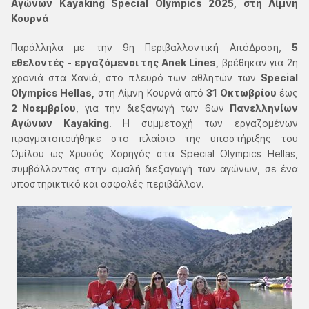
Αγώνων Kayaking Special Olympics 2025, στη Λίμνη
Κουρνά
Παράλληλα με την 9η Περιβαλλοντική ΑπόΔραση,
5
εθελοντές - εργαζόμενοι της Anek Lines,
βρέθηκαν για 2η
χρονιά στα Χανιά, στο πλευρό των αθλητών των
Special
Olympics Hellas,
στη Λίμνη Κουρνά από
31 Οκτωβρίου
έως
2 Νοεμβρίου
, για την διεξαγωγή των 6ων
Πανελληνίων
Αγώνων Kayaking
. Η συμμετοχή των εργαζομένων
πραγματοποιήθηκε στο πλαίσιο της υποστήριξης του
Ομίλου ως Χρυσός Χορηγός στα Special Olympics Hellas,
συμβάλλοντας στην ομαλή διεξαγωγή των αγώνων, σε ένα
υποστηρικτικό και ασφαλές περιβάλλον.