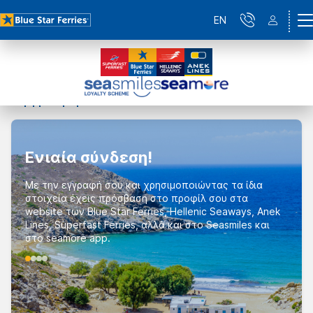
EN
Αρχική
Εγγραφή
Ενιαία σύνδεση!
Με την εγγραφή σου και χρησιμοποιώντας τα ίδια
στοιχεία έχεις πρόσβαση στο προφίλ σου στα
website των Blue Star Ferries, Hellenic Seaways, Anek
Lines, Superfast Ferries, αλλά και στο Seasmiles και
στο seamore app.