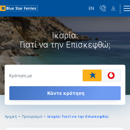
EN
Ικαρία:
Γιατί να την Επισκεφθώ;
Κράτηση με
Κάντε κράτηση
Αρχική
Προορισμοί
Ικαρία: Γιατί να την Επισκεφθώ;