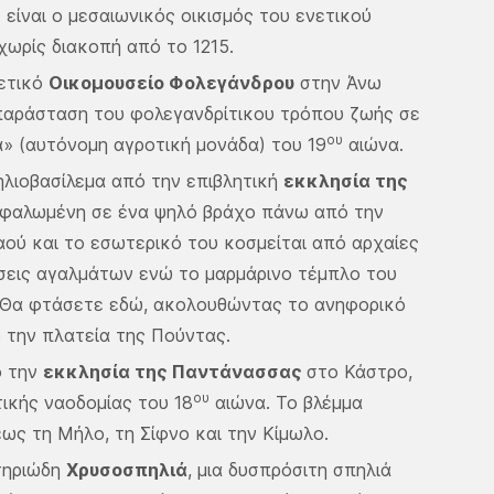
 είναι ο μεσαιωνικός οικισμός του ενετικού
 χωρίς διακοπή από το 1215.
ρετικό
Οικομουσείο Φολεγάνδρου
στην Άνω
απαράσταση του φολεγανδρίτικου τρόπου ζωής σε
ου
» (αυτόνομη αγροτική μονάδα) του 19
αιώνα.
λιοβασίλεμα από την επιβλητική
εκκλησία της
αρφαλωμένη σε ένα ψηλό βράχο πάνω από την
ού και το εσωτερικό του κοσμείται από αρχαίες
άσεις αγαλμάτων ενώ το μαρμάρινο τέμπλο του
 Θα φτάσετε εδώ, ακολουθώντας το ανηφορικό
 την πλατεία της Πούντας.
ό την
εκκλησία της Παντάνασσας
στο Κάστρο,
ου
ικής ναοδομίας του 18
αιώνα. Το βλέμμα
έως τη Μήλο, τη Σίφνο και την Κίμωλο.
τηριώδη
Χρυσοσπηλιά
, μια δυσπρόσιτη σπηλιά