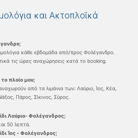
μολόγια και Ακτοπλοϊκά
γανδρο​;
ομολόγια κάθε εβδομάδα από/προς Φολέγανδρο.
τικά τις ώρες αναχώρησεις κατά το booking.
το πλοίο μου;
ναχωρούν από τα λιμάνια των: Λαύριο, Ίος, Κέα,
άξος, Πάρος, Σίκινος, Σύρος.
ίδι Λαύριο- Φολέγανδρος;
και 50 λεπτά.
ίδι Ίος - Φολέγανδρος;