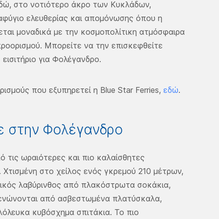
Εδώ, στο νοτιότερο άκρο των Κυκλάδων,
αφύγιο ελευθερίας και απομόνωσης όπου η
εται μοναδικά με την κοσμοπολίτικη ατμόσφαιρα
προορισμού. Μπορείτε να την επισκεφθείτε
εισιτήριο για Φολέγανδρο.
ισμούς που εξυπηρετεί η Blue Star Ferries,
εδώ
.
τε στην Φολέγανδρο
πό τις ωραιότερες και πιο καλαίσθητες
 Χτισμένη στο χείλος ενός γκρεμού 210 μέτρων,
τικός λαβύρινθος από πλακόστρωτα σοκάκια,
 ενώνονται από ασβεστωμένα πλατύσκαλα,
λόλευκα κυβόσχημα σπιτάκια. Το πιο