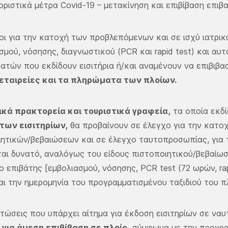
ιοριστικά μέτρα Covid-19 – μετακίνηση και επιβίβαση επι
οι για την κατοχή των προβλεπόμενων και σε ισχύ ιατρ
σμού, νόσησης, διαγνωστικού (PCR και rapid test) και αυτ
ατών που εκδίδουν εισιτήρια ή/και αναμένουν να επιβιβα
 εταιρείες και τα πληρώματα των πλοίων.
ικά πρακτορεία και τουριστικά γραφεία,
τα οποία εκδί
των εισιτηρίων,
θα προβαίνουν σε έλεγχο για την κατ
ιητικών/βεβαιώσεων και σε έλεγχο ταυτοπροσωπίας, για 
αι δυνατό, αναλόγως του είδους πιστοποιητικού/βεβαίωσ
ο επιβάτης [εμβολιασμού, νόσησης, PCR test (72 ωρών, rapi
ι την ημερομηνία του προγραμματισμένου ταξιδιού του π
τώσεις που υπάρχει αίτημα για έκδοση εισιτηρίων σε ναυ
,
για άμεση επιβίβαση σε πλοίο,
σύμφωνα με την προγρα