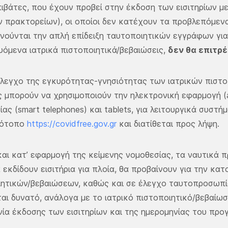
ιβάτες, που έχουν προβεί στην έκδοση των εισιτηρίων μ
 πρακτορείων), οι οποίοι δεν κατέχουν τα προβλεπόμενα
νούνται την απλή επίδειξη ταυτοποιητικών εγγράφων για
υόμενα ιατρικά πιστοποιητικά/βεβαιώσεις,
δεν θα επιτρ
έλεγχο της εγκυρότητας-γνησιότητας των ιατρικών πιστο
ς μπορούν να χρησιμοποιούν την ηλεκτρονική εφαρμογή (
ας (smart telephones) και tablets, για λειτουργικά συστήμ
τότοπο
https://covidfree.gov.gr
και διατίθεται προς λήψη.
αι κατ’ εφαρμογή της κείμενης νομοθεσίας, τα ναυτικά π
 εκδίδουν εισιτήρια για πλοία, θα προβαίνουν για την κ
ιητικών/βεβαιώσεων, καθώς και σε έλεγχο ταυτοπροσωπία
αι δυνατό, ανάλογα με το ιατρικό πιστοποιητικό/βεβαίωσ
ία έκδοσης των εισιτηρίων και της ημερομηνίας του προ