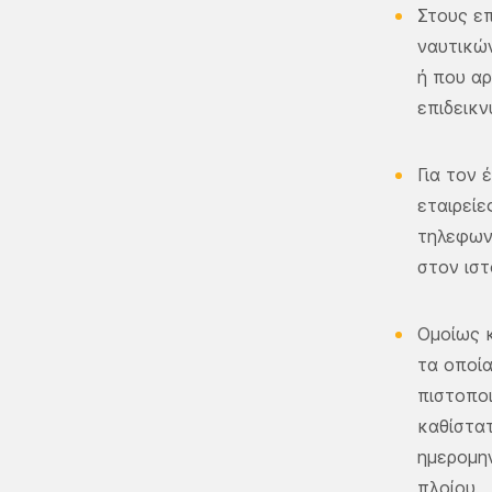
Στους επ
ναυτικών
ή που αρ
επιδεικν
Για τον 
εταιρείε
τηλεφωνί
στον ισ
Ομοίως κ
τα οποία
πιστοπο
καθίστατ
ημερομην
πλοίου.