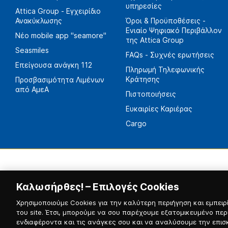
υπηρεσίες
Attica Group - Εγχειρίδιο
Ανακύκλωσης
Όροι & Προϋποθέσεις -
Ενιαίο Ψηφιακό Περιβάλλον
Νέο mobile app "seamore"
της Attica Group
Seasmiles
FAQs - Συχνές ερωτήσεις
Επείγουσα ανάγκη 112
Πληρωμή Τηλεφωνικής
Κράτησης
Προσβασιμότητα Λιμένων
από ΑμεΑ
Πιστοποιήσεις
Ευκαιρίες Καριέρας
Cargo
Καλωσήρθες! – Επιλογές Cookies
Χρησιμοποιούμε Cookies για την καλύτερη περιήγηση και εμπειρί
του site. Έτσι, μπορούμε να σου παρέχουμε εξατομικευμένο περ
ενδιαφέροντα και τις ανάγκες σου και να αναλύσουμε την επισ
© 2026, Blue Star Ferries / Αριθμός Γ.Ε.ΜΗ. 121913501000