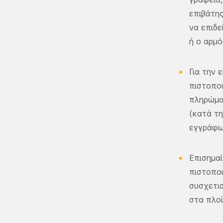
επιβάτης
να επιδε
ή ο αρμό
Για την 
πιστοποι
πληρώμα
(κατά τη
εγγράφω
Επισημαί
πιστοποι
συσχετισ
στα πλοί