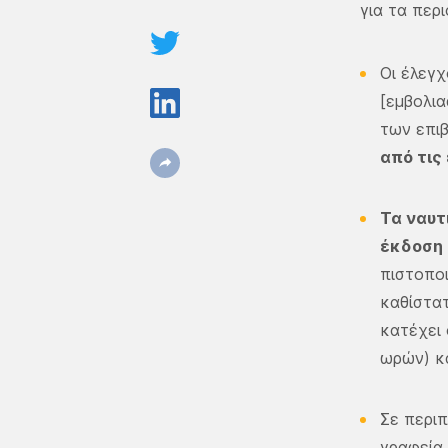
για τα περ
Οι έλεγχ
[εμβολια
των επιβ
από τις
Τα ναυτ
έκδοση 
πιστοπο
καθίστατ
κατέχει 
ωρών) κα
Σε περιπ
γραφεία