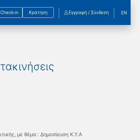
Check-in
Κράτηση
Εγγραφή / Σύνδεση
EN
ετακινήσεις
ικής, με θέμα : Δημοσίευση Κ.Υ.Α