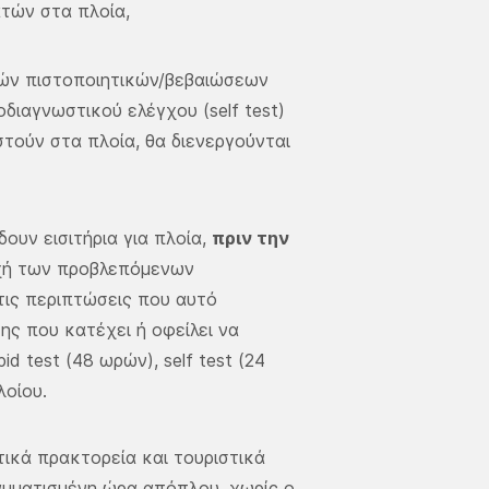
βατών στα πλοία,
ικών πιστοποιητικών/βεβαιώσεων
οδιαγνωστικού ελέγχου (self test)
στούν στα πλοία, θα διενεργούνται
δουν εισιτήρια για πλοία,
πριν την
οχή των προβλεπόμενων
τις περιπτώσεις που αυτό
ης που κατέχει ή οφείλει να
d test (48 ωρών), self test (24
λοίου.
τικά πρακτορεία και τουριστικά
μματισμένη ώρα απόπλου, χωρίς ο