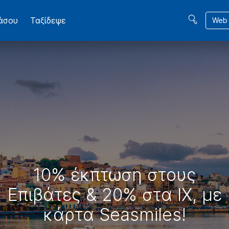
βάσου
Ταξίδεψε
Web 
10% έκπτωση στους
Επιβάτες & 20% στα ΙΧ, με
κάρτα Seasmiles!