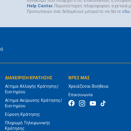
σύνδεσμο που υπάρχει στις επικοινωνίες ή υποβάλ
Help
Center
.
Περισσότερες πληροφορίες σχετικά μ
Προσωπικών σας δεδομένων μπορείτε να δείτε
εδώ
.
00
ΔΙΑΧΕΙΡΙΣΗ ΚΡΑΤΗΣΗΣ
ΒΡΕΣ ΜΑΣ
Αίτημα Αλλαγής Κράτησης/
Χρειάζεσαι Βοήθεια;
Εισιτηρίου
Επικοινωνία
Αίτημα Ακύρωσης Κράτησης/
Εισιτηρίου
Εύρεση Κράτησης
Πληρωμή Τηλεφωνικής
Κράτησης