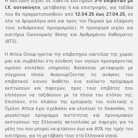
H έκπτωση ισχύει σε πακέτα εισιτήριων
3-5 επιβατών με
Ι.Χ. αυτοκίνητο
, μετάβασης ή και επιστροφής, για ταξίδια
που θα πραγματοποιηθούν από
12.04.25 έως 27.04.25,
σε
όλα τα δρομολόγια από και προς τον Πειραιά (με εξαίρεση
τους ενδιάμεσους προορισμούς). Η προσφορά ισχύει για
εισιτήρια Οικονομικής θέσης και Αριθμημένου Καθίσματος
(ATS).
Η Attica Group ηγείται της επιβατηγού ναυτιλίας της χώρας
μας και συμβάλλει στη σύνδεση των νησιών προσφέροντας
υψηλού επιπέδου υπηρεσίες θαλάσσιας μεταφοράς με
σύγχρονα πλοία. Αναγνωρίζοντας τις ανάγκες του
επιβατικού κοινού διαθέτει ένα ευέλικτο πρόγραμμα
εκπτώσεων και παροχών, προς τους επιβάτες που
επιλέγουν να ταξιδεύουν με τα πλοία του στόλου της.
Επιπλέον, στο πλαίσιο της εμπορικής του πολιτικής ο
Όμιλος Attica έχει σχεδιάσει και υλοποιεί το Seasmiles, το
μεγαλύτερο πρόγραμμα πιστότητας και προνομιακών
εκπτώσεων της Ελληνικής ακτοπλοΐας με παροχές για τα
μέλη του που μπορεί να φτάσουν έως και 40% της τιμής του
εισιτήριου, για τη μετάβαση τους στα Ελληνικά νησιά.