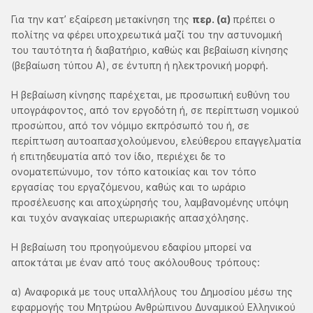
Για την κατ’ εξαίρεση μετακίνηση της
περ. (α)
πρέπει ο
πολίτης να φέρει υποχρεωτικά μαζί του την αστυνομική
του ταυτότητα ή διαβατήριο, καθώς και βεβαίωση κίνησης
(βεβαίωση τύπου Α), σε έντυπη ή ηλεκτρονική μορφή.
Η βεβαίωση κίνησης παρέχεται, με προσωπική ευθύνη του
υπογράφοντος, από τον εργοδότη ή, σε περίπτωση νομικού
προσώπου, από τον νόμιμο εκπρόσωπό του ή, σε
περίπτωση αυτοαπασχολούμενου, ελεύθερου επαγγελματία
ή επιτηδευματία από τον ίδιο, περιέχει δε το
ονοματεπώνυμο, τον τόπο κατοικίας και τον τόπο
εργασίας του εργαζόμενου, καθώς και το ωράριο
προσέλευσης και αποχώρησής του, λαμβανομένης υπόψη
και τυχόν αναγκαίας υπερωριακής απασχόλησης.
Η βεβαίωση του προηγούμενου εδαφίου μπορεί να
αποκτάται με έναν από τους ακόλουθους τρόπους:
α) Αναφορικά με τους υπαλλήλους του Δημοσίου μέσω της
εφαρμογής του Μητρώου Ανθρώπινου Δυναμικού Ελληνικού