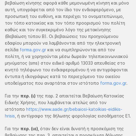
βεβαίωση κίνησης αφορά κάθε μεμονωμένη κίνηση και μόνο
αυτή, υπογράφεται από τον ίδιο τον ενδιαφερόμενο, με
προσωπική του ευθύνη, και περιέχει το ονοματεπώνυμο,
τον τόπο κατοικίας και τον τόπο προορισμού του πολίτη
καθώς και τον συγκεκριμένο λόγο της μετακίνησης
(Βεβαίωση τύπου Β). Οι βεβαιώσεις του προηγούμενου
εδαφίου μπορούν να λαμβάνονται από την ηλεκτρονική
σελίδα
forma.gov.gr
και να συμπληρώνονται από τον
πολίτη, ή να χορηγούνται μέσω δωρεάν τηλεπικοινωνιακού
μηνύματος (sms) στον ειδικό αριθμό 13033 απευθείας στο
κινητό τηλέφωνο του ενδιαφερομένου ή να αντιγράφονται
έντυπα ή ιδιογράφως κατά το περιεχόμενο του οικείου
υποδείγματος που αναρτάται στον ιστότοπο
forma.gov.gr
.
Για την
περ. (ι)
της παρ. 2 απαιτείται Βεβαίωση Κατοικίας
Ειδικής Χρήσης, που λαμβάνεται ατελώς από τον
ιστότοπο
https://www.aade.gr/bebaiosi-katoikias-eidikis-
hrisis
, ή αντίγραφο της δήλωσης φορολογίας εισοδήματος Ε1.
Για την
περ. (ιε),
όταν δεν είναι δυνατή η προσκόμιση της
βεβαίωσης της παρ. 3, απαιτείται η προσκόμιση δήλωσης