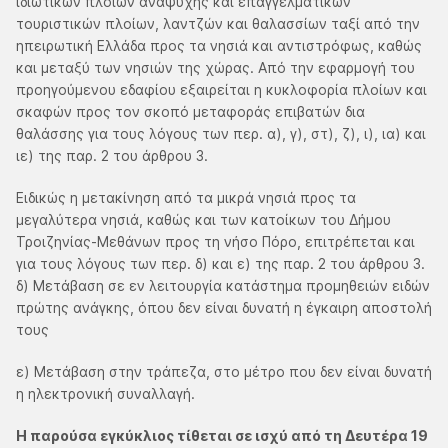
ιδιωτικών πλοίων αναψυχής και επαγγελματικών
τουριστικών πλοίων, λαντζών και θαλασσίων ταξί από την
ηπειρωτική Ελλάδα προς τα νησιά και αντιστρόφως, καθώς
και μεταξύ των νησιών της χώρας. Από την εφαρμογή του
προηγούμενου εδαφίου εξαιρείται η κυκλοφορία πλοίων και
σκαφών προς τον σκοπό μεταφοράς επιβατών δια
θαλάσσης για τους λόγους των περ. α), γ), στ), ζ), ι), ια) και
ιε) της παρ. 2 του άρθρου 3.
Ειδικώς η μετακίνηση από τα μικρά νησιά προς τα
μεγαλύτερα νησιά, καθώς και των κατοίκων του Δήμου
Τροιζηνίας-Μεθάνων προς τη νήσο Πόρο, επιτρέπεται και
για τους λόγους των περ. δ) και ε) της παρ. 2 του άρθρου 3.
δ) Μετάβαση σε εν λειτουργία κατάστημα προμηθειών ειδών
πρώτης ανάγκης, όπου δεν είναι δυνατή η έγκαιρη αποστολή
τους
ε) Μετάβαση στην τράπεζα, στο μέτρο που δεν είναι δυνατή
η ηλεκτρονική συναλλαγή.
Η παρούσα εγκύκλιος τίθεται σε ισχύ από τη Δευτέρα 19