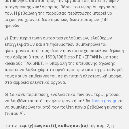
μετακινηθεί από και προς την εργασία του, κατά τις ώρες
απαγόρευσης κυκλοφορίας, βάσει του ωραρίου εργασίας
του. Η βεβαίωση της παρούσας περίπτωσης μπορεί να
ισχύει για χρονικό διάστημα έως δεκατεσσάρων (14)
ημερών.
γ) Στην περίπτωση αυτοαπασχολούμενων, ελεύθερων
επαγγελματιών και επιτηδευματιών συμπληρώνεται
ηλεκτρονικά από τους ίδιους η αντίστοιχη υπεύθυνη δήλωση
του άρθρου 8 του ν. 1599/1986 στο ΠΣ «ΕΡΓΑΝΗ» με τους
κωδικούς TAXISNET. Η υποβολή της υπεύθυνης δήλωσης
πρέπει να λάβει χώρα το αργότερο πριν από τη μετακίνησή
τους και να επιδεικνύεται, σε έντυπη ή ηλεκτρονική μορφή,
στα αρμόδια ελεγκτικά όργανα.
δ) Σε κάθε περίπτωση, εναλλακτικά των ανωτέρω, μπορεί
να λαμβάνεται από την ηλεκτρονική σελίδα
forma.gov.gr
και
να συμπληρώνεται από τον πολίτη πάγια βεβαίωση κίνησης
(τύπου Α).
Για τις
περ. (γ) έως και (ζ), καθώς και (ια)
της παρ. 2, η