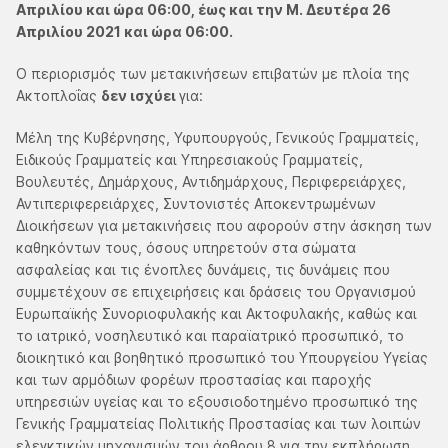
Απριλίου και ώρα 06:00, έως και την Μ. Δευτέρα 26
Απριλίου 2021 και ώρα 06:00.
Ο περιορισμός των μετακινήσεων επιβατών με πλοία της
Ακτοπλοΐας
δεν ισχύει
για:
Μέλη της Κυβέρνησης, Υφυπουργούς, Γενικούς Γραμματείς,
Ειδικούς Γραμματείς και Υπηρεσιακούς Γραμματείς,
Βουλευτές, Δημάρχους, Αντιδημάρχους, Περιφερειάρχες,
Αντιπεριφερειάρχες, Συντονιστές Αποκεντρωμένων
Διοικήσεων για μετακινήσεις που αφορούν στην άσκηση των
καθηκόντων τους, όσους υπηρετούν στα σώματα
ασφαλείας και τις ένοπλες δυνάμεις, τις δυνάμεις που
συμμετέχουν σε επιχειρήσεις και δράσεις του Οργανισμού
Ευρωπαϊκής Συνοριοφυλακής και Ακτοφυλακής, καθώς και
το ιατρικό, νοσηλευτικό και παραϊατρικό προσωπικό, το
διοικητικό και βοηθητικό προσωπικό του Υπουργείου Υγείας
και των αρμόδιων φορέων προστασίας και παροχής
υπηρεσιών υγείας και το εξουσιοδοτημένο προσωπικό της
Γενικής Γραμματείας Πολιτικής Προστασίας και των λοιπών
ελεγκτικών μηχανισμών του άρθρου 8 για την εκπλήρωση