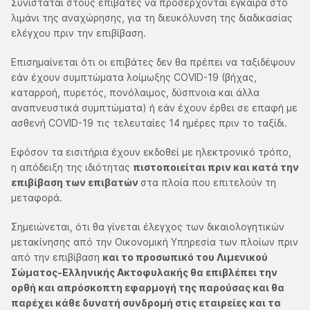
Συνιστάται στους επιβάτες να προσέρχονται έγκαιρα στο
λιμάνι της αναχώρησης, για τη διευκόλυνση της διαδικασίας
ελέγχου πριν την επιβίβαση.
Επισημαίνεται ότι οι επιβάτες δεν θα πρέπει να ταξιδέψουν
εάν έχουν συμπτώματα λοίμωξης COVID-19 (βήχας,
καταρροή, πυρετός, πονόλαιμος, δύσπνοια και άλλα
αναπνευστικά συμπτώματα) ή εάν έχουν έρθει σε επαφή με
ασθενή COVID-19 τις τελευταίες 14 ημέρες πριν το ταξίδι.
Εφόσον τα εισιτήρια έχουν εκδοθεί με ηλεκτρονικό τρόπο,
η απόδειξη της ιδιότητας
πιστοποιείται πριν και κατά την
επιβίβαση των επιβατών
στα πλοία που επιτελούν τη
μεταφορά.
Σημειώνεται, ότι θα γίνεται έλεγχος των δικαιολογητικών
μετακίνησης από την Οικονομική Υπηρεσία των πλοίων πριν
από την επιβίβαση
και το προσωπικό του Λιμενικού
Σώματος-Ελληνικής Ακτοφυλακής θα επιβλέπει την
ορθή και απρόσκοπτη εφαρμογή της παρούσας και θα
παρέχει κάθε δυνατή συνδρομή στις εταιρείες και τα