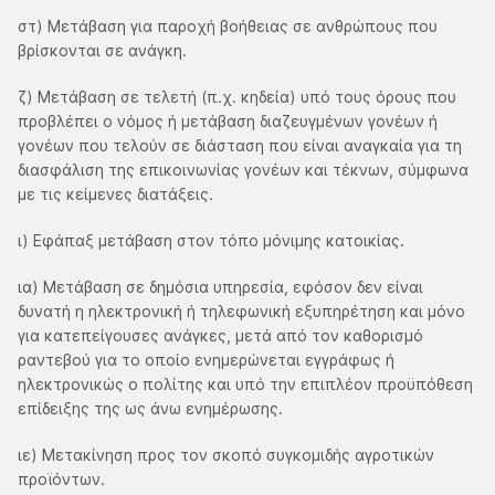
στ) Μετάβαση για παροχή βοήθειας σε ανθρώπους που
βρίσκονται σε ανάγκη.
ζ) Μετάβαση σε τελετή (π.χ. κηδεία) υπό τους όρους που
προβλέπει ο νόμος ή μετάβαση διαζευγμένων γονέων ή
γονέων που τελούν σε διάσταση που είναι αναγκαία για τη
διασφάλιση της επικοινωνίας γονέων και τέκνων, σύμφωνα
με τις κείμενες διατάξεις.
ι) Εφάπαξ μετάβαση στον τόπο μόνιμης κατοικίας.
ια) Μετάβαση σε δημόσια υπηρεσία, εφόσον δεν είναι
δυνατή η ηλεκτρονική ή τηλεφωνική εξυπηρέτηση και μόνο
για κατεπείγουσες ανάγκες, μετά από τον καθορισμό
ραντεβού για το οποίο ενημερώνεται εγγράφως ή
ηλεκτρονικώς ο πολίτης και υπό την επιπλέον προϋπόθεση
επίδειξης της ως άνω ενημέρωσης.
ιε) Μετακίνηση προς τον σκοπό συγκομιδής αγροτικών
προϊόντων.