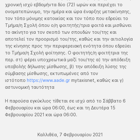
χρονική ισχύ εβδομήντα δύο (72) ωρών και περιέχει το
ονοματεπώνυμο, την ημέρα και ώρα έναρξης μετακίνησης,
τον τόπο μόνιμης κατοικίας και τον τόπο που εδρεύει το
Τμήμα/η Σχολή όπου ο/η φοιτητής/τρια φοιτά και μισθώνει
το ακίνητο για τον σκοπό των σπουδών του/της και
αποτελεί τον προορισμό του/της, καθώς και την αιτιολογία
της κίνησης προς την περιφερειακή ενότητα όπου εδρεύει
το Τμήμα/η Σχολή φοίτησης. Ο φοιτητής/η φοιτήτρια της
περ. στ) φέρει υποχρεωτικά μαζί του/της α) την απόδειξη
υποβολής δήλωσης μίσθωσης, β) την απόδειξη λύσης της
σύμβασης μίσθωσης, εκτυπωμένες από τον
ιστότοπο
https://www.aade.gr
mytaxisnet, καθώς και γ)
αστυνομική ταυτότητα
Η παρούσα εγκύκλιος τίθεται σε ισχύ από το Σάββατο 6
Φεβρουαρίου και ώρα 06:00, έως και τη Δευτέρα 15
Φεβρουαρίου 2021 και ώρα 06:00.
Καλλιθέα, 7 Φεβρουαρίου 2021