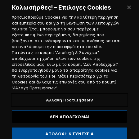
Καλωσήρθες! – Επιλογές Cookies
Χρησιμοποιούμε Cookies για την καλύτερη περιήγηση
και εμπειρία σου και για τη βελτίωση των λειτουργιών
του site. Έτσι, μπορούμε να σου παρέχουμε
εξατομικευμένο περιεχόμενο, διαφημίσεις που
Πύλη Ναυτικού
βασίζονται στα ενδιαφέροντα και τις ανάγκες σου και
να αναλύσουμε την επισκεψιμότητα του site.
Πατώντας το κουμπί "Αποδοχή & Συνέχεια"
αποδέχεσαι τη χρήση όλων των cookies της
ιστοσελίδας μας, ενώ με το κουμπί “Δεν Αποδέχομαι”
θα ενεργοποιηθούν μόνο τα απαραίτητα cookies για
τη λειτουργία του site. Μάθε περισσότερα για τα
Cookies και άλλαξε τις επιλογές σου από το κουμπί
"Αλλαγή Προτιμήσεων".
Αλλαγή Προτιμήσεων
ΔΕΝ ΑΠΟΔΕΧΟΜΑΙ
© 2026, Blue Star Ferries / Αριθμός Γ.Ε.ΜΗ. 121913501000
ΑΠΟΔΟΧΗ & ΣΥΝΕΧΕΙΑ
Website designed & developed by