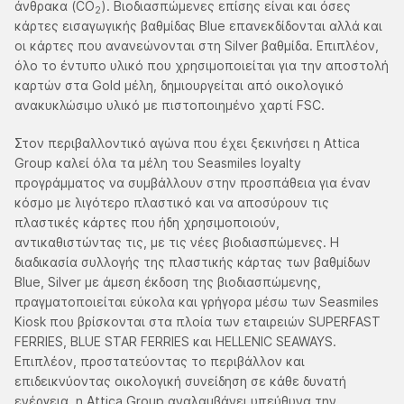
άνθρακα (CO
). Βιοδιασπώμενες επίσης είναι και όσες
2
κάρτες εισαγωγικής βαθμίδας Blue επανεκδίδονται αλλά και
οι κάρτες που ανανεώνονται στη Silver βαθμίδα. Επιπλέον,
όλο το έντυπο υλικό που χρησιμοποιείται για την αποστολή
καρτών στα Gold μέλη, δημιουργείται από οικολογικό
ανακυκλώσιμο υλικό με πιστοποιημένο χαρτί FSC.
Στον περιβαλλοντικό αγώνα που έχει ξεκινήσει η Attica
Group καλεί όλα τα μέλη του Seasmiles loyalty
προγράμματος να συμβάλλουν στην προσπάθεια για έναν
κόσμο με λιγότερο πλαστικό και να αποσύρουν τις
πλαστικές κάρτες που ήδη χρησιμοποιούν,
αντικαθιστώντας τις, με τις νέες βιοδιασπώμενες. Η
διαδικασία συλλογής της πλαστικής κάρτας των βαθμίδων
Blue, Silver με άμεση έκδοση της βιοδιασπώμενης,
πραγματοποιείται εύκολα και γρήγορα μέσω των Seasmiles
Kiosk που βρίσκονται στα πλοία των εταιρειών SUPERFAST
FERRIES, BLUE STAR FERRIES και HELLENIC SEAWAYS.
Επιπλέον, προστατεύοντας το περιβάλλον και
επιδεικνύοντας οικολογική συνείδηση σε κάθε δυνατή
ενέργεια, η Attica Group αναλαμβάνει υπεύθυνα την