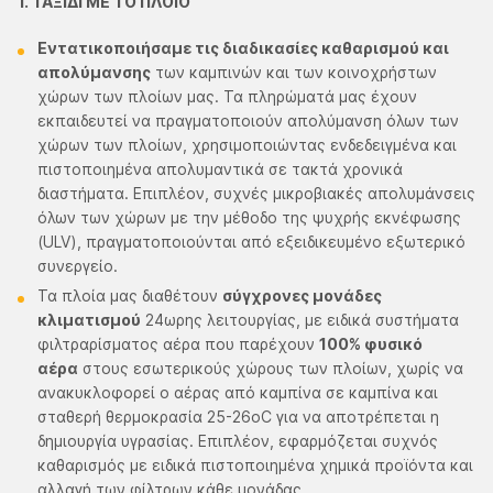
1. ΤΑΞΙΔΙ ΜΕ ΤΟ ΠΛΟΙΟ
Εντατικοποιήσαμε τις διαδικασίες καθαρισμού και
απολύμανσης
των καμπινών και των κοινοχρήστων
χώρων των πλοίων μας. Τα πληρώματά μας έχουν
εκπαιδευτεί να πραγματοποιούν απολύμανση όλων των
χώρων των πλοίων, χρησιμοποιώντας ενδεδειγμένα και
πιστοποιημένα απολυμαντικά σε τακτά χρονικά
διαστήματα. Επιπλέον, συχνές μικροβιακές απολυμάνσεις
όλων των χώρων με την μέθοδο της ψυχρής εκνέφωσης
(ULV), πραγματοποιούνται από εξειδικευμένο εξωτερικό
συνεργείο.
Τα πλοία μας διαθέτουν
σύγχρονες μονάδες
κλιματισμού
24ωρης λειτουργίας, με ειδικά συστήματα
φιλτραρίσματος αέρα που παρέχουν
100% φυσικό
αέρα
στους εσωτερικούς χώρους των πλοίων, χωρίς να
ανακυκλοφορεί ο αέρας από καμπίνα σε καμπίνα και
σταθερή θερμοκρασία 25-26οC για να αποτρέπεται η
δημιουργία υγρασίας. Επιπλέον, εφαρμόζεται συχνός
καθαρισμός με ειδικά πιστοποιημένα χημικά προϊόντα και
αλλαγή των φίλτρων κάθε μονάδας.