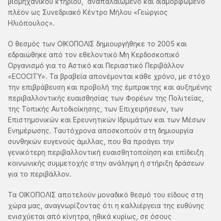
βιομηχανικού κτηρίου, αναπαλαιωμένο και διαμορφωμένο
πλέον ως Συνεδριακό Κέντρο Μήλου «Γεώργιος
Ηλιόπουλος».
Ο θεσμός των ΟΙΚΟΠΟΛΙΣ δημιουργήθηκε το 2005 και
εδραιώθηκε από τον εθελοντικό Μη Κερδοσκοπικό
Οργανισμό για το Aστικό και Περιαστικό Περιβάλλον
«ECOCITY». Τα βραβεία απονέμονται κάθε χρόνο, με στόχο
την επιβράβευση και προβολή της έμπρακτης και αυξημένης
περιβαλλοντικής ευαισθησίας των Φορέων της Πολιτείας,
της Τοπικής Αυτοδιοίκησης, των Επιχειρήσεων, των
Επιστημονικών και Ερευνητικών Ιδρυμάτων και των Μέσων
Ενημέρωσης. Ταυτόχρονα αποσκοπούν στη δημιουργία
συνθηκών ευγενούς άμιλλας, που θα προάγει την
γενικότερη περιβαλλοντική ευαισθητοποίηση και επίδειξη
κοινωνικής συμμετοχής στην ανάληψη ή στήριξη δράσεων
για το περιβάλλον.
Τα ΟΙΚΟΠΟΛΙΣ αποτελούν μοναδικό θεσμό του είδους στη
χώρα μας, αναγνωρίζοντας ότι η καλλιέργεια της ευθύνης
ενισχύεται από κίνητρα, ηθικά κυρίως, σε όσους