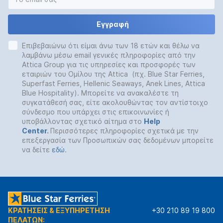
Εγγραφή
Επιβεβαιώνω ότι είμαι άνω των 18 ετών και θέλω να
λαμβάνω μέσω email γενικές πληροφορίες από την
Attica Group για τις υπηρεσίες και προσφορές των
εταιριών του Ομίλου της Attica (πχ. Blue Star Ferries,
Superfast Ferries, Hellenic Seaways, Anek Lines, Attica
Blue Hospitality). Μπορείτε να ανακαλέστε τη
συγκατάθεσή σας, είτε ακολουθώντας τον αντίστοιχο
σύνδεσμο που υπάρχει στις επικοινωνίες ή
υποβάλλοντας σχετικό αίτημα στο
Help
Center
.
Περισσότερες πληροφορίες σχετικά με την
επεξεργασία των Προσωπικών σας δεδομένων μπορείτε
να δείτε
εδώ
.
ΚΡΑΤΗΣΕΙΣ & ΕΞΥΠΗΡΕΤΗΣΗ
+30 210 89 19 800
ΠΕΛΑΤΩΝ: