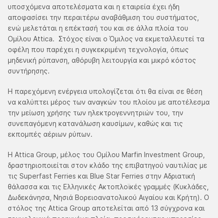
υποσχόμενα αποτελέσματα και η εταιρεία έχει ήδη
αποφασίσει την περαιτέρω αναβάθμιση του συστήματος,
ενώ μελετάται η επέκτασή του και σε άλλα πλοία του
Ομίλου Attica. Στόχος είναι ο Όμιλος να εκμεταλλευτεί τα
οφέλη που παρέχει η συγκεκριμένη τεχνολογία, όπως
μηδενική ρύπανση, αθόρυβη λειτουργία και μικρό κόστος
συντήρησης.
Η παρεχόμενη ενέργεια υπολογίζεται ότι θα είναι σε θέση
να καλύπτει μέρος των αναγκών του πλοίου με αποτέλεσμα
την μείωση χρήσης των ηλεκτρογεννητριών του, την
συνεπαγόμενη κατανάλωση καυσίμων, καθώς και τις
εκπομπές αέριων ρύπων.
Η Attica Group, μέλος του Ομίλου Marfin Investment Group,
δραστηριοποιείται στον κλάδο της επιβατηγού ναυτιλίας με
τις Superfast Ferries και Blue Star Ferries στην Αδριατική
θάλασσα και τις Ελληνικές Ακτοπλοϊκές γραμμές (Κυκλάδες,
Δωδεκάνησα, Νησιά Βορειοανατολικού Αιγαίου και Κρήτη). Ο
στόλος της Attica Group αποτελείται από 13 σύγχρονα και