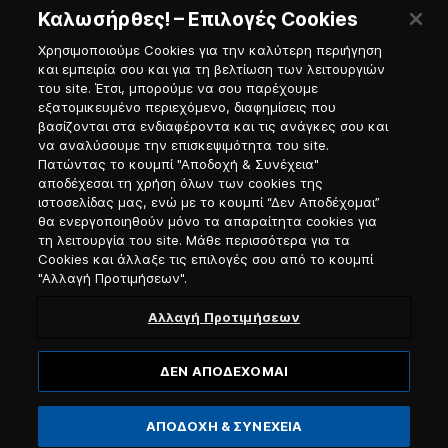
Καλωσήρθες! – Επιλογές Cookies
Χρησιμοποιούμε Cookies για την καλύτερη περιήγηση
και εμπειρία σου και για τη βελτίωση των λειτουργιών
του site. Έτσι, μπορούμε να σου παρέχουμε
εξατομικευμένο περιεχόμενο, διαφημίσεις που
Πύλη Ναυτικού
βασίζονται στα ενδιαφέροντα και τις ανάγκες σου και
να αναλύσουμε την επισκεψιμότητα του site.
Πατώντας το κουμπί "Αποδοχή & Συνέχεια"
αποδέχεσαι τη χρήση όλων των cookies της
ιστοσελίδας μας, ενώ με το κουμπί “Δεν Αποδέχομαι”
θα ενεργοποιηθούν μόνο τα απαραίτητα cookies για
τη λειτουργία του site. Μάθε περισσότερα για τα
Cookies και άλλαξε τις επιλογές σου από το κουμπί
"Αλλαγή Προτιμήσεων".
Αλλαγή Προτιμήσεων
ΔΕΝ ΑΠΟΔΕΧΟΜΑΙ
© 2026, Blue Star Ferries / Αριθμός Γ.Ε.ΜΗ. 121913501000
ΑΠΟΔΟΧΗ & ΣΥΝΕΧΕΙΑ
Website designed & developed by