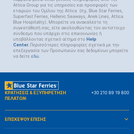
Attica Group για τις υπηρεσίες και προσφορές των
εταιριών του Ομίλου της Attica (πχ. Blue Star Ferries,
Superfast Ferries, Hellenic Seaways, Anek Lines, Attica
Blue Hospitality). Μπορείτε να ανακαλέστε τη
συγκατάθεσή σας, είτε ακολουθώντας τον αντίστοιχο
σύνδεσμο που υπάρχει στις επικοινωνίες ή
υποβάλλοντας σχετικό αίτημα στο
Help
Center
.
Περισσότερες πληροφορίες σχετικά με την
επεξεργασία των Προσωπικών σας δεδομένων μπορείτε
να δείτε
εδώ
.
ΚΡΑΤΗΣΕΙΣ & ΕΞΥΠΗΡΕΤΗΣΗ
+30 210 89 19 800
ΠΕΛΑΤΩΝ:
ΕΠΙΣΚΕΨΟΥ ΕΠΙΣΗΣ