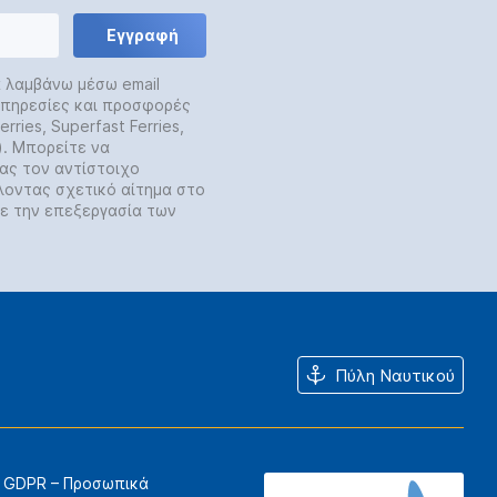
Εγγραφή
α λαμβάνω μέσω email
 υπηρεσίες και προσφορές
rries, Superfast Ferries,
y). Μπορείτε να
ας τον αντίστοιχο
λοντας σχετικό αίτημα στο
ε την επεξεργασία των
Πύλη Ναυτικού
GDPR – Προσωπικά