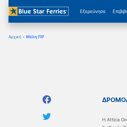
Εξερεύνησε
Επιβι
Αρχική
Μέλη FIP
ΔΡΟΜΟΛ
H Attica Gr