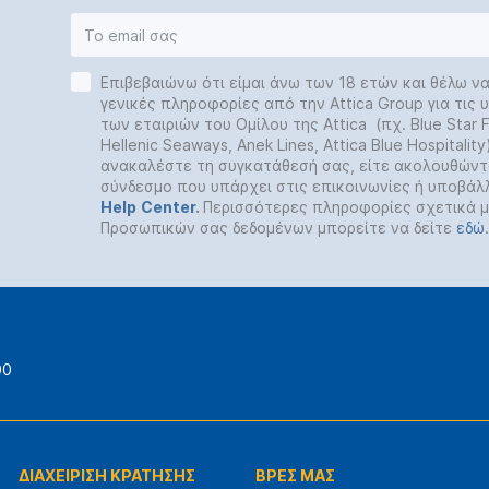
Επιβεβαιώνω ότι είμαι άνω των 18 ετών και θέλω ν
γενικές πληροφορίες από την Attica Group για τις
των εταιριών του Ομίλου της Attica (πχ. Blue Star Fe
Hellenic Seaways, Anek Lines, Attica Blue Hospitalit
ανακαλέστε τη συγκατάθεσή σας, είτε ακολουθώντ
σύνδεσμο που υπάρχει στις επικοινωνίες ή υποβάλ
Help
Center
.
Περισσότερες πληροφορίες σχετικά μ
Προσωπικών σας δεδομένων μπορείτε να δείτε
εδώ
.
00
ΔΙΑΧΕΙΡΙΣΗ ΚΡΑΤΗΣΗΣ
ΒΡΕΣ ΜΑΣ