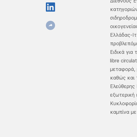
Διεθνούς Έ
κατηγοριών
σιδηροδρομ
οικογενεία
Ελλάδας-Ιτ
προβλεπόμε
Ειδικά για
libre circu
μεταφορά, 
καθώς και 
Ελεύθερης 
εξωτερική 
Κυκλοφορία
καμπίνα με