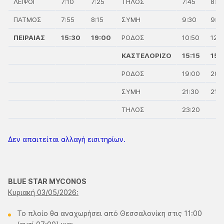
ΛΕΙΨΟΙ
7:10
7:25
ΤΗΛΟΣ
7:45
8:0
ΠΑΤΜΟΣ
7:55
8:15
ΣΥΜΗ
9:30
9:5
ΠΕΙΡΑΙΑΣ
15:30
19:00
ΡΟΔΟΣ
10:50
12:
ΚΑΣΤΕΛΟΡΙΖΟ
15:15
15:
ΡΟΔΟΣ
19:00
20:
ΣΥΜΗ
21:30
21:
ΤΗΛΟΣ
23:20
Δεν απαιτείται αλλαγή εισιτηρίων.
BLUE STAR MYCONOS
Κυριακή 03/05/2026:
Το πλοίο θα αναχωρήσει από Θεσσαλονίκη στις 11:00