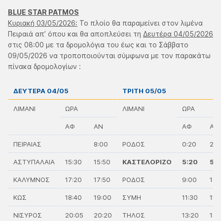
BLUE STAR PATMOS
Κυριακή 03/05/2026:
Το πλοίο θα παραμείνει στον λιμένα
Πειραιά απ’ όπου και θα αποπλεύσει τη
Δευτέρα 04/05/2026
στις 08:00 με τα δρομολόγια του έως και το Σάββατο
09/05/2026 να τροποποιούνται σύμφωνα με τον παρακάτω
πίνακα δρομολογίων :
ΔΕΥΤΕΡΑ 04/05
ΤΡΙΤΗ 05/05
ΛΙΜΑΝΙ
ΩΡΑ
ΛΙΜΑΝΙ
ΩΡΑ
ΑΦ
ΑΝ
ΑΦ
ΑΝ
ΠΕΙΡΑΙΑΣ
8:00
ΡΟΔΟΣ
0:20
2:0
ΑΣΤΥΠΑΛΑΙΑ
15:30
15:50
ΚΑΣΤΕΛΟΡΙΖΟ
5:20
5:
ΚΑΛΥΜΝΟΣ
17:20
17:50
ΡΟΔΟΣ
9:00
10:
ΚΩΣ
18:40
19:00
ΣΥΜΗ
11:30
11:
ΝΙΣΥΡΟΣ
20:05
20:20
ΤΗΛΟΣ
13:20
13: