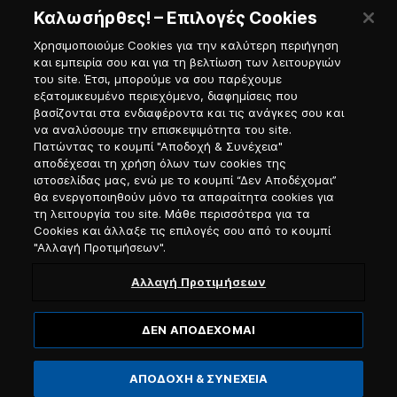
Καλωσήρθες! – Επιλογές Cookies
Χρησιμοποιούμε Cookies για την καλύτερη περιήγηση
και εμπειρία σου και για τη βελτίωση των λειτουργιών
του site. Έτσι, μπορούμε να σου παρέχουμε
εξατομικευμένο περιεχόμενο, διαφημίσεις που
Πύλη Ναυτικού
βασίζονται στα ενδιαφέροντα και τις ανάγκες σου και
να αναλύσουμε την επισκεψιμότητα του site.
Πατώντας το κουμπί "Αποδοχή & Συνέχεια"
αποδέχεσαι τη χρήση όλων των cookies της
ιστοσελίδας μας, ενώ με το κουμπί “Δεν Αποδέχομαι”
θα ενεργοποιηθούν μόνο τα απαραίτητα cookies για
τη λειτουργία του site. Μάθε περισσότερα για τα
Cookies και άλλαξε τις επιλογές σου από το κουμπί
"Αλλαγή Προτιμήσεων".
Αλλαγή Προτιμήσεων
ΔΕΝ ΑΠΟΔΕΧΟΜΑΙ
© 2026, Blue Star Ferries / Αριθμός Γ.Ε.ΜΗ. 121913501000
ΑΠΟΔΟΧΗ & ΣΥΝΕΧΕΙΑ
Website designed & developed by