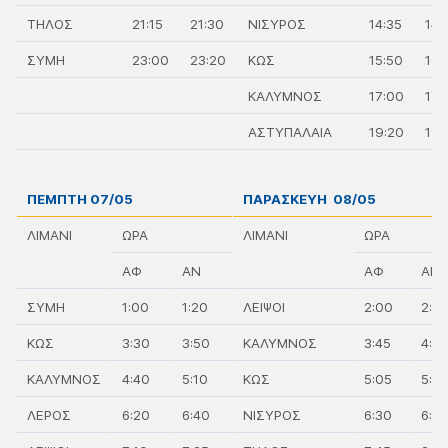
ΤΗΛΟΣ
21:15
21:30
ΝΙΣΥΡΟΣ
14:35
14:
ΣΥΜΗ
23:00
23:20
ΚΩΣ
15:50
16:
ΚΑΛΥΜΝΟΣ
17:00
17:
ΑΣΤΥΠΑΛΑΙΑ
19:20
19:
ΠΕΜΠΤΗ 07/05
ΠΑΡΑΣΚΕΥΗ 08/05
ΛΙΜΑΝΙ
ΩΡΑ
ΛΙΜΑΝΙ
ΩΡΑ
ΑΦ
ΑΝ
ΑΦ
ΑΝ
ΣΥΜΗ
1:00
1:20
ΛΕΙΨΟΙ
2:00
2:2
ΚΩΣ
3:30
3:50
ΚΑΛΥΜΝΟΣ
3:45
4:15
ΚΑΛΥΜΝΟΣ
4:40
5:10
ΚΩΣ
5:05
5:3
ΛΕΡΟΣ
6:20
6:40
ΝΙΣΥΡΟΣ
6:30
6:45