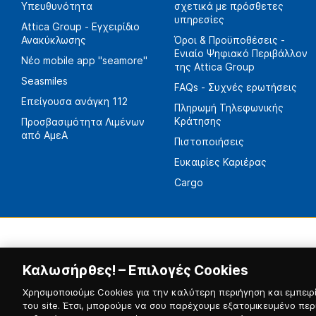
Υπευθυνότητα
σχετικά με πρόσθετες
υπηρεσίες
Attica Group - Εγχειρίδιο
Ανακύκλωσης
Όροι & Προϋποθέσεις -
Ενιαίο Ψηφιακό Περιβάλλον
Νέο mobile app "seamore"
της Attica Group
Seasmiles
FAQs - Συχνές ερωτήσεις
Επείγουσα ανάγκη 112
Πληρωμή Τηλεφωνικής
Κράτησης
Προσβασιμότητα Λιμένων
από ΑμεΑ
Πιστοποιήσεις
Ευκαιρίες Καριέρας
Cargo
Καλωσήρθες! – Επιλογές Cookies
Χρησιμοποιούμε Cookies για την καλύτερη περιήγηση και εμπειρί
του site. Έτσι, μπορούμε να σου παρέχουμε εξατομικευμένο περ