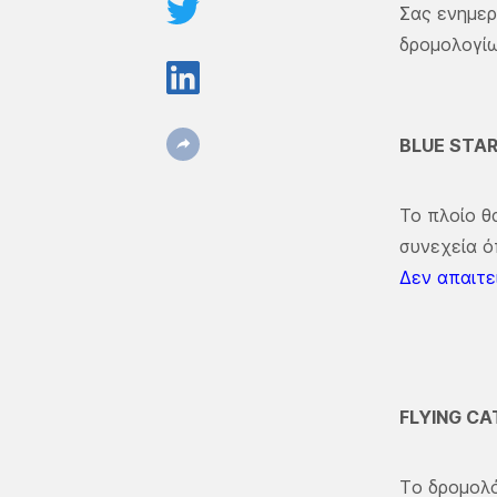
Σας ενημερ
δρομολογίω
BLUE STA
Το πλοίο θ
συνεχεία ό
Δεν απαιτεί
FLYING CA
Τo δρομολό