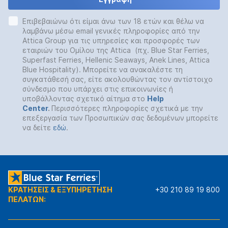
Επιβεβαιώνω ότι είμαι άνω των 18 ετών και θέλω να
λαμβάνω μέσω email γενικές πληροφορίες από την
Attica Group για τις υπηρεσίες και προσφορές των
εταιριών του Ομίλου της Attica (πχ. Blue Star Ferries,
Superfast Ferries, Hellenic Seaways, Anek Lines, Attica
Blue Hospitality). Μπορείτε να ανακαλέστε τη
συγκατάθεσή σας, είτε ακολουθώντας τον αντίστοιχο
σύνδεσμο που υπάρχει στις επικοινωνίες ή
υποβάλλοντας σχετικό αίτημα στο
Help
Center
.
Περισσότερες πληροφορίες σχετικά με την
επεξεργασία των Προσωπικών σας δεδομένων μπορείτε
να δείτε
εδώ
.
ΚΡΑΤΗΣΕΙΣ & ΕΞΥΠΗΡΕΤΗΣΗ
+30 210 89 19 800
ΠΕΛΑΤΩΝ: