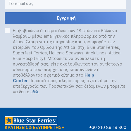
Εγγραφή
Επιβεβαιώνω ότι είμαι άνω των 18 ετών και θέλω να
λαμβάνω μέσω email γενικές πληροφορίες από την
Attica Group για τις υπηρεσίες και προσφορές των
εταιριών του Ομίλου της Attica (πχ. Blue Star Ferries,
Superfast Ferries, Hellenic Seaways, Anek Lines, Attica
Blue Hospitality). Μπορείτε να ανακαλέστε τη
συγκατάθεσή σας, είτε ακολουθώντας τον αντίστοιχο
σύνδεσμο που υπάρχει στις επικοινωνίες ή
υποβάλλοντας σχετικό αίτημα στο
Help
Center
.
Περισσότερες πληροφορίες σχετικά με την
επεξεργασία των Προσωπικών σας δεδομένων μπορείτε
να δείτε
εδώ
.
ΚΡΑΤΗΣΕΙΣ & ΕΞΥΠΗΡΕΤΗΣΗ
+30 210 89 19 800