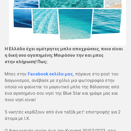
H Ελλάδα έχει αμέτρητες μπλε αποχρώσεις, ποια είναι
η δική σου αγαπημένη; Μοιράσου την και μπες
στην κλήρωση!​ Πως;​
Μπες στην
Facebook σελίδα μας
,
πήγαινε στο post του
διαγωνισμού, ανέβασε με σχόλιο μια φωτογραφία στην
οποία να φαίνεται το μαγευτικό μπλε της θάλασσας από
ένα αγαπημένο σου νησί της Blue Star και γράψε μας και
ποιο νησί είναι!
5 νικητές κερδίζουν από ένα ταξίδι μετ' επιστροφής για 2
άτομα με Ι.Χ.
Ο διαγωνισμός ισχύει έως την Κυριακή 30/07/2023, στις