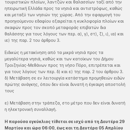
τουριστικών πλοίων, λαντζών και θαλασσίων ταξί από την
ηπειρωτική Ελλάδα προς τα νησιά και αντιστρόφως, καθώς
και μεταξύ των νησιών της χώρας. Από την εφαρμογή του
προηγούμενου εδαφίου εξαιρείται η κυκλοφορία πλοίων και
σκαφών προς τον σκοπό μεταφοράς επιβατών δια
θαλάσσης για τους λόγους των περ. α), γ), στ), ζ), ι), ια) και
ιε) της παρ. 2 του άρθρου 3.
Ειδικώς η μετακίνηση από τα μικρά νησιά προς τα
μεγαλύτερα νησιά, καθώς και των κατοίκων του Δήμου
Τροιζηνίας-Μεθάνων προς τη νήσο Πόρο, επιτρέπεται και
για τους λόγους των περ. δ) και ε) της παρ. 2 του άρθρου 3.
δ) Μετάβαση σε εν λειτουργία κατάστημα προμηθειών ειδών
πρώτης ανάγκης, όπου δεν είναι δυνατή η έγκαιρη αποστολή
τους
ε) Μετάβαση στην τράπεζα, στο μέτρο που δεν είναι δυνατή
η ηλεκτρονική συναλλαγή.
Η παρούσα εγκύκλιος τίθεται σε ισχύ από τη Δευτέρα 29
Μαρτίου και ώρα 06:00, έως και τη Δευτέρα 05 Απρλίου