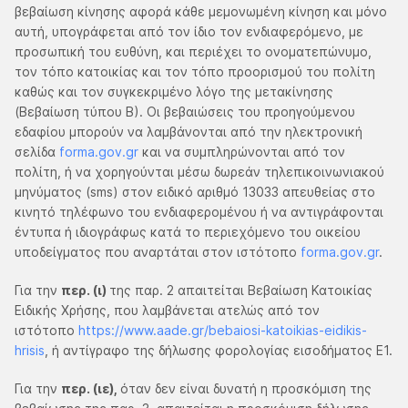
βεβαίωση κίνησης αφορά κάθε μεμονωμένη κίνηση και μόνο
αυτή, υπογράφεται από τον ίδιο τον ενδιαφερόμενο, με
προσωπική του ευθύνη, και περιέχει το ονοματεπώνυμο,
τον τόπο κατοικίας και τον τόπο προορισμού του πολίτη
καθώς και τον συγκεκριμένο λόγο της μετακίνησης
(Βεβαίωση τύπου Β). Οι βεβαιώσεις του προηγούμενου
εδαφίου μπορούν να λαμβάνονται από την ηλεκτρονική
σελίδα
forma.gov.gr
και να συμπληρώνονται από τον
πολίτη, ή να χορηγούνται μέσω δωρεάν τηλεπικοινωνιακού
μηνύματος (sms) στον ειδικό αριθμό 13033 απευθείας στο
κινητό τηλέφωνο του ενδιαφερομένου ή να αντιγράφονται
έντυπα ή ιδιογράφως κατά το περιεχόμενο του οικείου
υποδείγματος που αναρτάται στον ιστότοπο
forma.gov.gr
.
Για την
περ. (ι)
της παρ. 2 απαιτείται Βεβαίωση Κατοικίας
Ειδικής Χρήσης, που λαμβάνεται ατελώς από τον
ιστότοπο
https://www.aade.gr/bebaiosi-katoikias-eidikis-
hrisis
, ή αντίγραφο της δήλωσης φορολογίας εισοδήματος Ε1.
Για την
περ. (ιε),
όταν δεν είναι δυνατή η προσκόμιση της