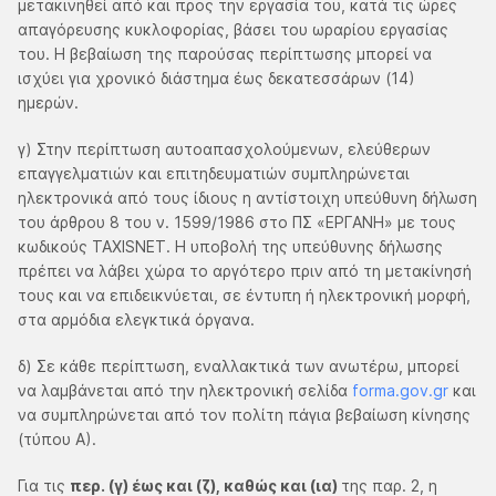
μετακινηθεί από και προς την εργασία του, κατά τις ώρες
απαγόρευσης κυκλοφορίας, βάσει του ωραρίου εργασίας
του. Η βεβαίωση της παρούσας περίπτωσης μπορεί να
ισχύει για χρονικό διάστημα έως δεκατεσσάρων (14)
ημερών.
γ) Στην περίπτωση αυτοαπασχολούμενων, ελεύθερων
επαγγελματιών και επιτηδευματιών συμπληρώνεται
ηλεκτρονικά από τους ίδιους η αντίστοιχη υπεύθυνη δήλωση
του άρθρου 8 του ν. 1599/1986 στο ΠΣ «ΕΡΓΑΝΗ» με τους
κωδικούς TAXISNET. Η υποβολή της υπεύθυνης δήλωσης
πρέπει να λάβει χώρα το αργότερο πριν από τη μετακίνησή
τους και να επιδεικνύεται, σε έντυπη ή ηλεκτρονική μορφή,
στα αρμόδια ελεγκτικά όργανα.
δ) Σε κάθε περίπτωση, εναλλακτικά των ανωτέρω, μπορεί
να λαμβάνεται από την ηλεκτρονική σελίδα
forma.gov.gr
και
να συμπληρώνεται από τον πολίτη πάγια βεβαίωση κίνησης
(τύπου Α).
Για τις
περ. (γ) έως και (ζ), καθώς και (ια)
της παρ. 2, η