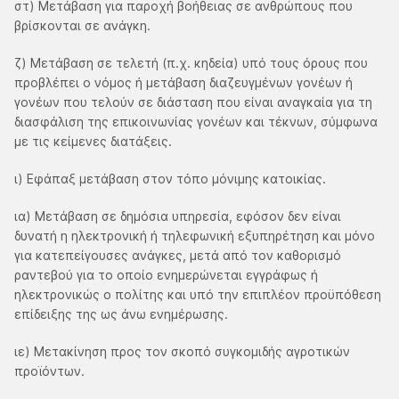
στ) Μετάβαση για παροχή βοήθειας σε ανθρώπους που
βρίσκονται σε ανάγκη.
ζ) Μετάβαση σε τελετή (π.χ. κηδεία) υπό τους όρους που
προβλέπει ο νόμος ή μετάβαση διαζευγμένων γονέων ή
γονέων που τελούν σε διάσταση που είναι αναγκαία για τη
διασφάλιση της επικοινωνίας γονέων και τέκνων, σύμφωνα
με τις κείμενες διατάξεις.
ι) Εφάπαξ μετάβαση στον τόπο μόνιμης κατοικίας.
ια) Μετάβαση σε δημόσια υπηρεσία, εφόσον δεν είναι
δυνατή η ηλεκτρονική ή τηλεφωνική εξυπηρέτηση και μόνο
για κατεπείγουσες ανάγκες, μετά από τον καθορισμό
ραντεβού για το οποίο ενημερώνεται εγγράφως ή
ηλεκτρονικώς ο πολίτης και υπό την επιπλέον προϋπόθεση
επίδειξης της ως άνω ενημέρωσης.
ιε) Μετακίνηση προς τον σκοπό συγκομιδής αγροτικών
προϊόντων.