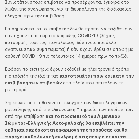
Συνιστάται στους επιβάτες να προσέρχονται έγκαιρα στο
λιμάνι της αναχώρησης, για τη διευκόλυνση της διαδικασίας
ελέγχου πριν την επιβίβαση.
Επισημαίνεται ότι οι επιβάτες δεν θα πρέπει να ταξιδέψουν
εάν έχουν συμπτώματα λοίμωξης COVID-19 (βήχας,
καταρροή, πυρετός, πονόλαιμος, δύσπνοια και άλλα
αναπνευστικά συμπτώματα) ή εάν έχουν έρθει σε επαφή με
ασθενή COVID-19 τις τελευταίες 14 ημέρες πριν το ταξίδι.
Εφόσον τα εισιτήρια έχουν εκδοθεί με ηλεκτρονικό τρόπο,
η απόδειξη της ιδιότητας
πιστοποιείται πριν και κατά την
επιβίβαση των επιβατών
στα πλοία που επιτελούν τη
μεταφορά.
Σημειώνεται, ότι θα γίνεται έλεγχος των δικαιολογητικών
μετακίνησης από την Οικονομική Υπηρεσία των πλοίων πριν
από την επιβίβαση
και το προσωπικό του Λιμενικού
Σώματος-Ελληνικής Ακτοφυλακής θα επιβλέπει την
ορθή και απρόσκοπτη εφαρμογή της παρούσας και θα
παρέχει κάθε δυνατή συνδρομή στις εταιρείες και τα