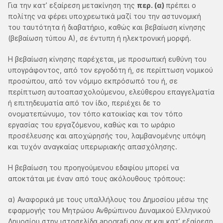
Για την κατ’ εξαίρεση μετακίνηση της
περ. (α)
πρέπει ο
πολίτης να φέρει υποχρεωτικά μαζί του την αστυνομική
του ταυτότητα ή διαβατήριο, καθώς και βεβαίωση κίνησης
(βεβαίωση τύπου Α), σε έντυπη ή ηλεκτρονική μορφή.
Η βεβαίωση κίνησης παρέχεται, με προσωπική ευθύνη του
υπογράφοντος, από τον εργοδότη ή, σε περίπτωση νομικού
προσώπου, από τον νόμιμο εκπρόσωπό του ή, σε
περίπτωση αυτοαπασχολούμενου, ελεύθερου επαγγελματία
ή επιτηδευματία από τον ίδιο, περιέχει δε το
ονοματεπώνυμο, τον τόπο κατοικίας και τον τόπο
εργασίας του εργαζόμενου, καθώς και το ωράριο
προσέλευσης και αποχώρησής του, λαμβανομένης υπόψη
και τυχόν αναγκαίας υπερωριακής απασχόλησης.
Η βεβαίωση του προηγούμενου εδαφίου μπορεί να
αποκτάται με έναν από τους ακόλουθους τρόπους:
α) Αναφορικά με τους υπαλλήλους του Δημοσίου μέσω της
εφαρμογής του Μητρώου Ανθρώπινου Δυναμικού Ελληνικού
Δημοσίου στην ιστοσελίδα apografi.gov.gr και κατ’ εξαίρεση