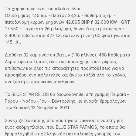
Τα χαρακτηριστικά του πλοίου είναι:
Ολικό μήκος 145,9μ. - Πλάτος 23,2μ. - Βύθισμα 5,7μ. -
Ιπποδύναμη κυρίων μηχανών 42.895 BHP ή 32.000 KW - GRT
17.550 - Ταχύτητα 26 μίλια/ώρα, Δυνατότητα μεταφοράς
2.400 επιβατών και 427 Ι.Χ. αυτοκινήτων ή 60 φορτηγών και
145 Ι.Χ..
Διαθέτει 32 καμπίνες επιβατών (118 κλίνες), 468 Kαθίσματα
Αεροπορικού Τύπου, άνετους κοινόχρηστους χώρους
επιβατών και όλες τις απαραίτητες προϋποθέσεις για να
προσφέρει ένα πολυτελές και άνετο ταξίδι όλο το χρόνο,
ανεξαρτήτως καιρικών συνθηκών.
Το BLUE STAR DELOS θα δρομολογηθεί στη γραμμή Πειραιά –
Πάρου – Νάξου – Ίου – Σαντορίνης, με έναρξη δρομολογίων
την Κυριακή 13 Νοεμβρίου 2011.
Συνεχίζεται επίσης στα ναυπηγεία Daewoo η ναυπήγηση
ενός ακόμη πλοίου, του BLUE STAR PATMOS, το οποίο θα
δρομολογηθεί στις Ελληνικές ακτοπλοϊκές γραμμές τον