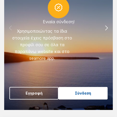
Ενιαία σύνδεση!
Χρησιμοποιώντας τα ίδια
στοιχεία έχεις πρόσβαση στο
σ
προφίλ σου σε όλα τα
όχ
παραπάνω website και στο
εά
seamore app.
αυ
ώστ
Εγγραφή
Σύνδεση