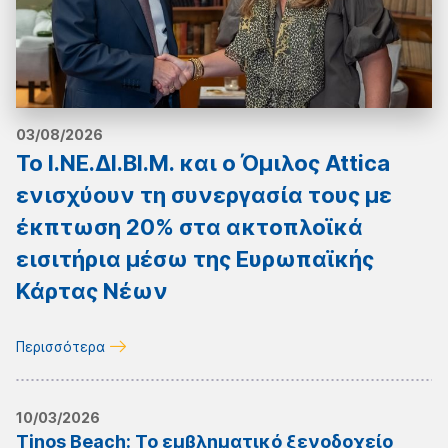
03/08/2026
Το Ι.ΝΕ.ΔΙ.ΒΙ.Μ. και o Όμιλος Attica
ενισχύουν τη συνεργασία τους με
έκπτωση 20% στα ακτοπλοϊκά
εισιτήρια μέσω της Ευρωπαϊκής
Κάρτας Νέων
Περισσότερα
10/03/2026
Tinos Beach: Το εμβληματικό ξενοδοχείο