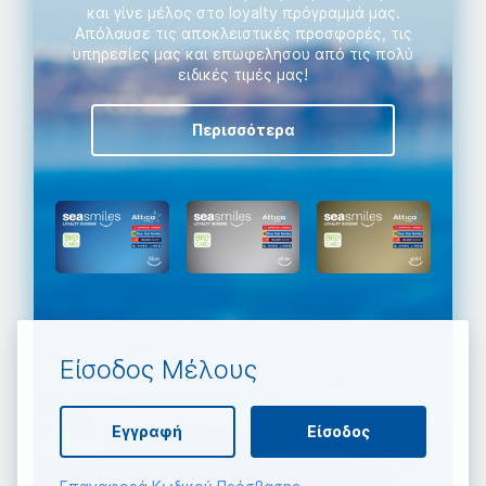
και γίνε μέλος στο loyalty πρόγραμμά μας.
Aπόλαυσε τις αποκλειστικές προσφορές, τις
υπηρεσίες μας και επωφελησου από τις πολύ
ειδικές τιμές μας!
Περισσότερα
Είσοδος Μέλους
Εγγραφή
Είσοδος